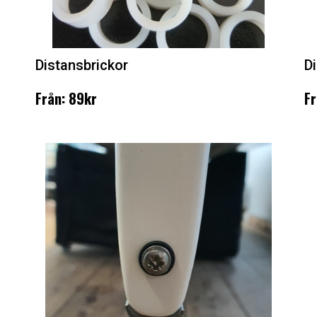
Distansbrickor
D
Från: 89kr
Fr