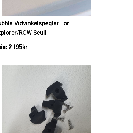
ubbla Vidvinkelspeglar För
xplorer/ROW Scull
ån: 2 195kr