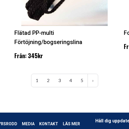
Flätad PP-multi
F
Förtöjning/bogseringslina
Fr
Från: 345kr
1
2
3
4
5
›
Håll dig uppdat
YRSRODD
MEDIA
KONTAKT
LÄS MER