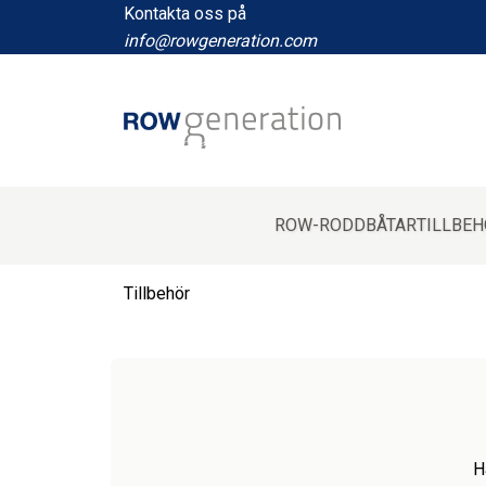
Kontakta oss
på
info@rowgeneration.com
ROW-RODDBÅTAR
TILLBE
Tillbehör
H