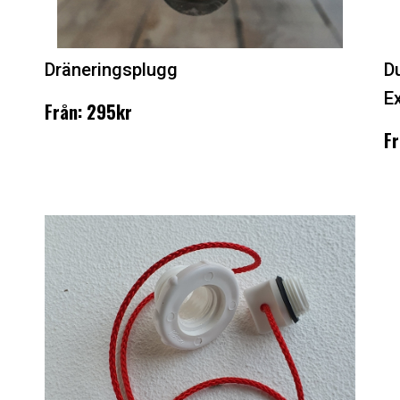
Dräneringsplugg
D
E
Från: 295kr
Fr