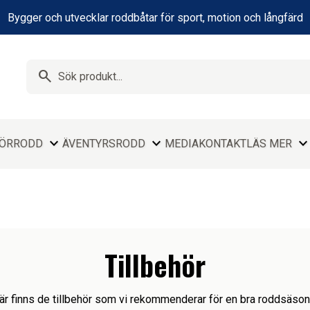
Bygger och utvecklar roddbåtar för sport, motion och långfärd
search
expand_more
expand_more
expand_mor
HÖR
RODD
ÄVENTYRSRODD
MEDIA
KONTAKT
LÄS MER
Tillbehör
är finns de tillbehör som vi rekommenderar för en bra roddsäson