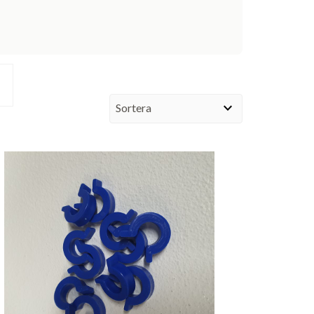
expand_more
Sortera