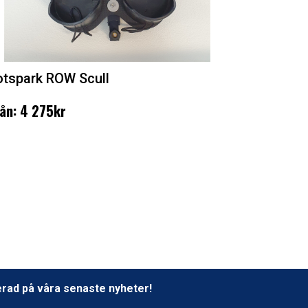
otspark ROW Scull
ån: 4 275kr
erad på våra senaste nyheter!