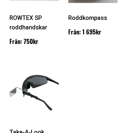
ROWTEX SP
Roddkompass
roddhandskar
Från: 1 695kr
Från: 750kr
Take-A-Look