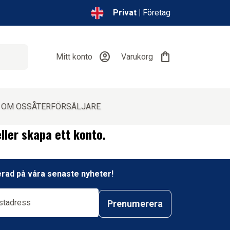
Privat |
Företag
account_circle
shopping_bag
Mitt konto
Varukorg
e
OM OSS
ÅTERFÖRSÄLJARE
ller skapa ett konto.
erad på våra senaste nyheter!
Prenumerera