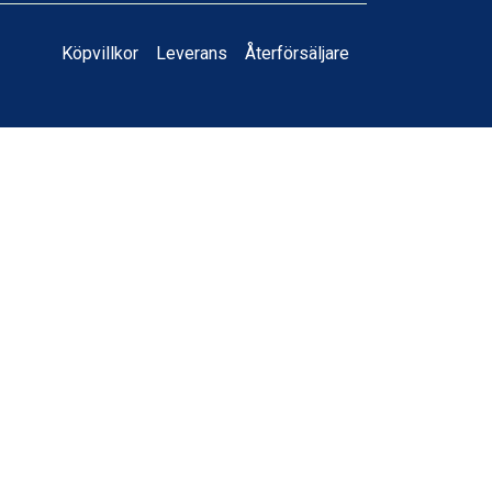
Köpvillkor
Leverans
Å
terförsäljare