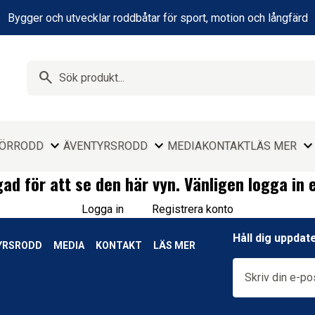
Bygger och utvecklar roddbåtar för sport, motion och långfärd
search
expand_more
expand_more
expand_mor
HÖR
RODD
ÄVENTYRSRODD
MEDIA
KONTAKT
LÄS MER
ad för att se den här vyn. Vänligen logga in e
Logga in
Registrera konto
Håll dig uppdat
YRSRODD
MEDIA
KONTAKT
LÄS MER