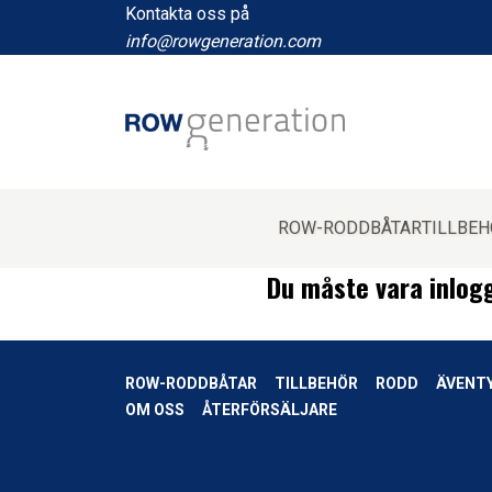
Kontakta oss
på
info@rowgeneration.com
ROW-RODDBÅTAR
TILLBE
Du måste vara inlogg
ROW-RODDBÅTAR
TILLBEHÖR
RODD
ÄVENT
OM OSS
ÅTERFÖRSÄLJARE