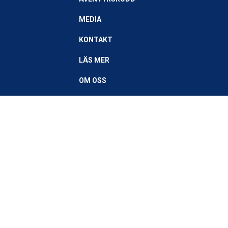
MEDIA
KONTAKT
LÄS MER
OM OSS
ÅTERFÖRSÄLJARE
Håll dig uppdaterad på våra senaste nyheter!
Prenumerera