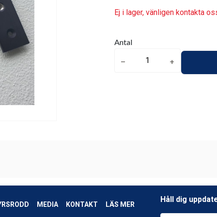
Ej i lager, vänligen kontakta os
Antal
remove
add
Håll dig uppdat
YRSRODD
MEDIA
KONTAKT
LÄS MER