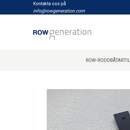
Kontakta oss
på
info@rowgeneration.com
ROW-RODDBÅTAR
TI