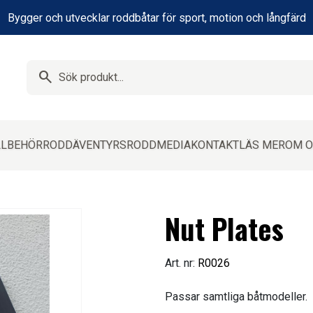
Bygger och utvecklar roddbåtar för sport, motion och långfärd
search
LLBEHÖR
RODD
ÄVENTYRSRODD
MEDIA
KONTAKT
LÄS MER
OM O
Nut Plates
Art. nr:
R0026
Passar samtliga båtmodeller.