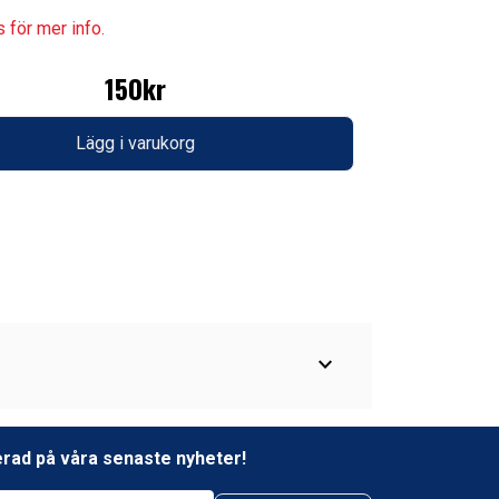
s för mer info.
150kr
Lägg i varukorg
expand_more
erad på våra senaste nyheter!