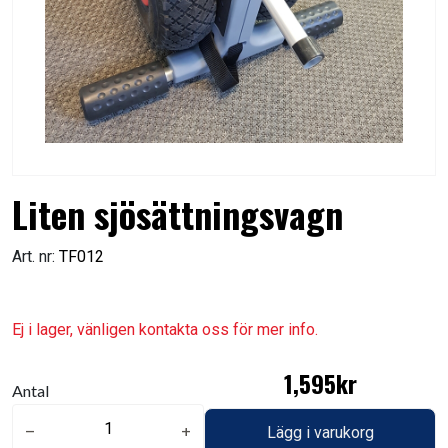
Liten sjösättningsvagn
Art. nr:
TF012
Ej i lager, vänligen kontakta oss för mer info.
1,595kr
Antal
remove
add
Lägg i varukorg