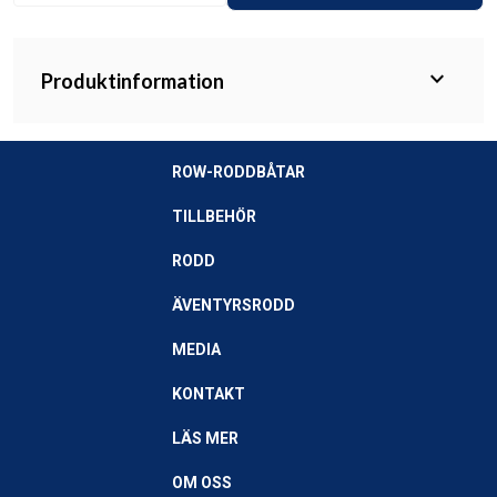
expand_more
Produktinformation
ROW-RODDBÅTAR
TILLBEHÖR
RODD
ÄVENTYRSRODD
MEDIA
KONTAKT
LÄS MER
OM OSS