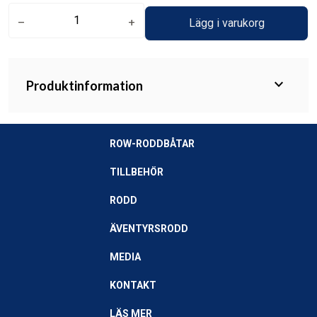
remove
add
Lägg i varukorg
expand_more
Produktinformation
ROW-RODDBÅTAR
TILLBEHÖR
RODD
ÄVENTYRSRODD
MEDIA
KONTAKT
LÄS MER