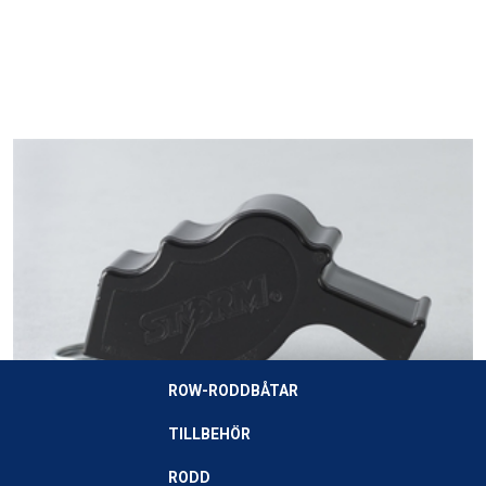
STORM Visselpipa
0kr
MER INFO
ROW-RODDBÅTAR
TILLBEHÖR
RODD