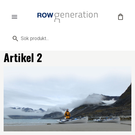
menu
shopping_bag
search
Artikel 2