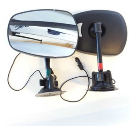
Dubbla Vidvinkelspeglar För Vagabond
0kr
MER INFO